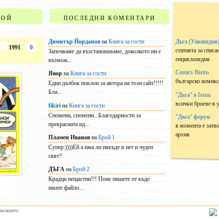
РОЙ
ПОСЛЕДНИ КОМЕНТАРИ
Димитър Йорданов
на
Книга за гости
Дъга (Уикипедия
1991
0
статията за списа
Започваме да възстановяваме, доколкото ни е
енциклопедия
възмож...
Comics Bistro
Явор
на
Книга за гости
българско комик
Един дълбок поклон за автора на този сайт!!!!!
Бла...
"Дъга" в Issuu
всички броеве в 
fikiri
на
Книга за гости
Спомени, спомени...Благодарности за
"Дъга" форум
прекрасната ид...
в момента е затв
архив
Пламен Иванов
на
Брой 1
Супер:))))Ей а има ли някъде в нет и чуден
свят?
ДЪГА
на
Брой 2
Крадци нещастни!!! Поне пишете от къде
имате файло...
писанието.