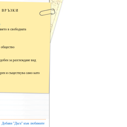
ВРЪЗКИ
)
нието в свободната
с общество
удобен за разглеждане вид
орен и съществува само като