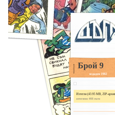
Брой 9
издаден 1982
Изтегли
(43.95 MB, ZIP-архи
изтеглено 466 пъти