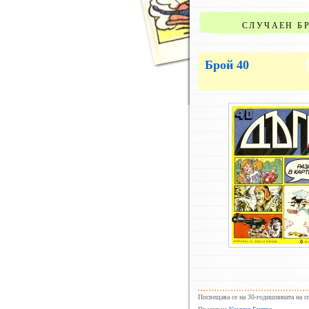
СЛУЧАЕН Б
Брой 40
Посвещава се на 30-годишнината на с