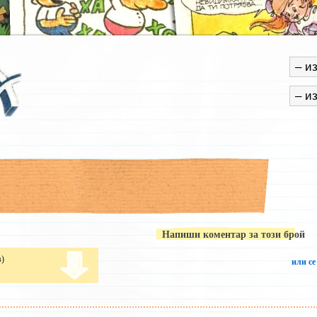
Напиши коментар за този брой
в)
или се