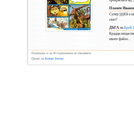
прекрасната ид..
Пламен Ивано
Супер:))))Ей а и
свят?
ДЪГА
на
Брой 
Крадци нещастни
имате файло...
Посвещава се на 30-годишнината на списанието.
Проект на
Комикс Бистро
.