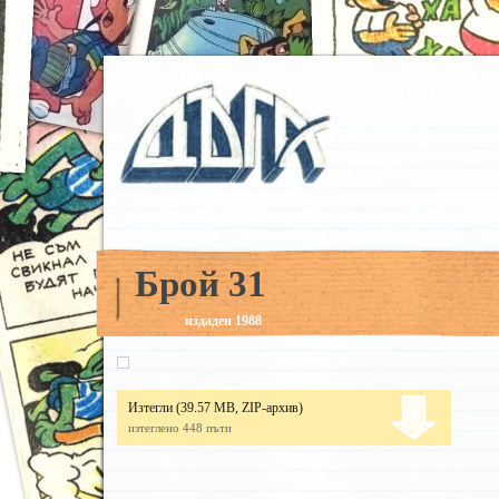
Брой 31
издаден 1988
Изтегли
(39.57 MB, ZIP-архив)
изтеглено 448 пъти