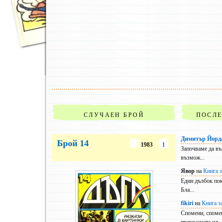
СЛУЧАЕН БРОЙ
ПОСЛ
Димитър Йорд
Брой 14
1983
1
Започваме да въ
възмож...
Явор
на
Книга з
Един дълбок покл
Бла...
fikiri
на
Книга з
Спомени, спомен