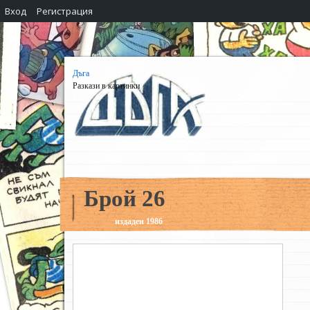
Вход
Регистрация
Дъга
Разкази в картинки
Брой 26
издаден 1986