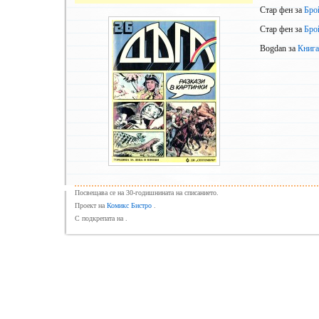
Стар фен
за
Бро
Стар фен
за
Бро
Bogdan
за
Книга
Посвещава се на 30-годишнината на списанието.
Проект на
Комикс Бистро
.
С подкрепата на .