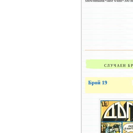
showhtmllink=false width=300 h
СЛУЧАЕН Б
Брой 19