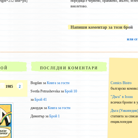
eight=212 unit=px]
поредица е червено, оранжево, жълто, зелен
виолетово.
Напиши коментар за този брой
или се
РОЙ
ПОСЛЕДНИ КОМЕНТАРИ
Bogdan
за
Книга за гости
Comics Bistro
1985
2
българско комик
Svetla Petrushevska
за
Брой 10
"Дъга" в Issuu
за
Брой 41
всички броеве в 
джордж
за
Книга за гости
Дъга (Уикипедия
статията за списа
Димитър
за
Брой 1
енциклопедия