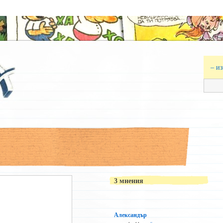
– и
3 мнения
Александър