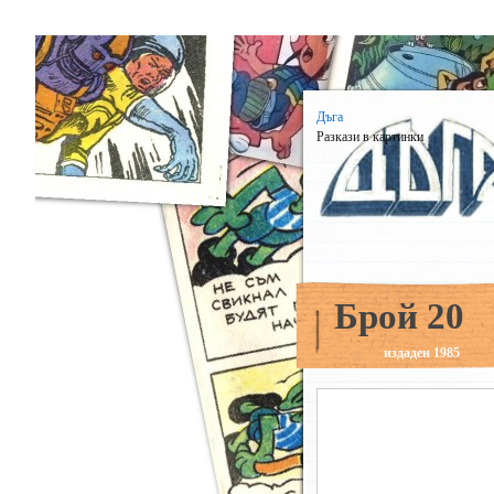
Дъга
Разкази в картинки
Брой 20
издаден 1985