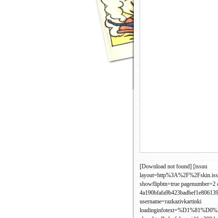
[Download not found]
[issuu
layout=http%3A%2F%2Fskin.is
showflipbtn=true pagenumber=2
4a190bfafa9b423badbef1e80613
username=razkazivkartinki
loadinginfotext=%D1%8