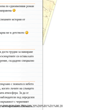
1979 (1)
авена по едноименния роман
 направена
збери брой –
спешните истории от
върна ме в детството
– избери брой –
Брой 42
Брой 41
Брой 40
Брой 39
а доста трудни за намиране
Брой 38
езсмъртните си остава като
Брой 37
ение, създадено специално
Брой 36
Брой 35
Брой 34
Брой 33
Брой 32
вързано с появата в небето
Брой 31
, когато лъчите на слънцето
Брой 30
та атмосфера. За да се
Брой 29
д наблюдателя под определен
Брой 28
 окръжност с червеният
Брой 27
A%D0%B3%D0%B0%22%20%D0%B1%D1%80.20
т от вътрешната. Пълната
Брой 26