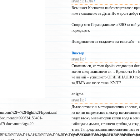
преди 4 г 11 мес
#
Всъщност Крепостта на безсмъртните е пр
и не е специално за Дъга. Но е доста добре
– и
Според мен Справедливите и ЕЛО са най-у
поредицата.
Поздравления за създателя на този сайт – 
Виктор
преди 5 г
#
Спомням си, че този брой и следващия бях
малко след излизането си… Крепостта На Б
че ли най – успешното ОРИГИНАЛНО твор
за ДЪГА ако не се лъжа. КУЛТ!
anigma
преди 5 г
#
Дъгае оптично и метеорологично явление, с
suu.com%2Fv%2Flight%2Flayout.xml
на почти непрекъснат спектър на светлината
 documentid=090624153401-
падат върху миниатюрни капки вода в земна
9d7f docname=daga-20
наблюдава дъгата, слънцето трябва да е за
ъгъл. Тя представлява многоцветна част от
1%D0%BF%D0%B8%D1%81%D0%B0%D0%BD%D0%B8%D0%B5%20%22%D0%94%D1%8
цвят от външната страна и виолетовият цвя