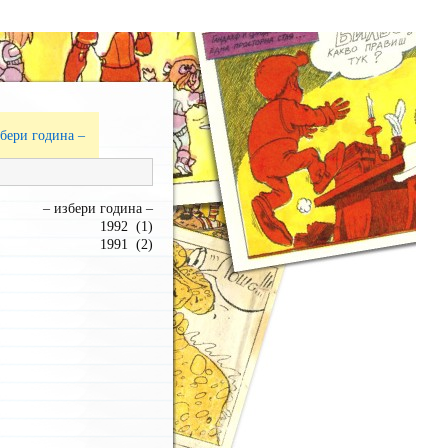
збери година –
– избери година –
1992 (1)
1991 (2)
1990 (2)
1989 (3)
1988 (5)
1987 (3)
1986 (5)
1985 (3)
1984 (4)
1983 (4)
1982 (4)
1981 (3)
1980 (2)