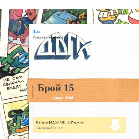
Дъга
Разкази в картинки
Брой 15
издаден 1984
Изтегли
(42.58 MB, ZIP-архив)
изтеглено 854 пъти