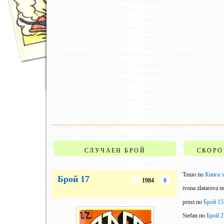
СЛУЧАЕН БРОЙ
СКОРО
Тошо по
Книга з
Брой 17
1984
0
ivona zlatarova 
prnst по
Брой 15
Stefan по
Брой 2