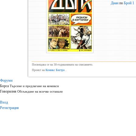
Диан
по
Брой 1
Посвещава се на 30-годишнината на списанието.
Проект на
Комикс Бистро
.
Форуми
Борса
Търсене и предлагане на комикси
Говорилня
Обсъждане на всичко останало
Вход
Регистрация