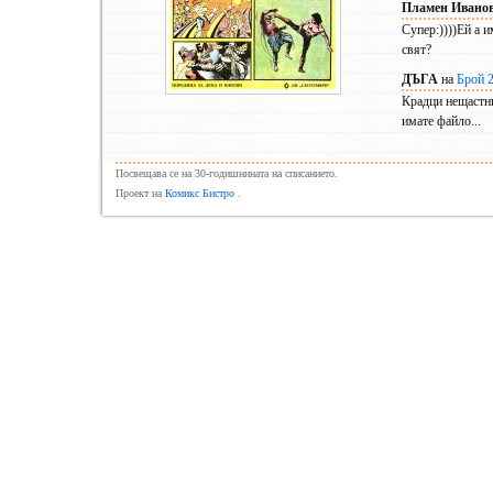
Пламен Ивано
Супер:))))Ей а и
свят?
ДЪГА
на
Брой 
Крадци нещастни
имате файло...
Посвещава се на 30-годишнината на списанието.
Проект на
Комикс Бистро
.