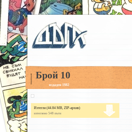
Брой 10
издаден 1982
Изтегли
(44.84 MB, ZIP-архив)
изтеглено 548 пъти