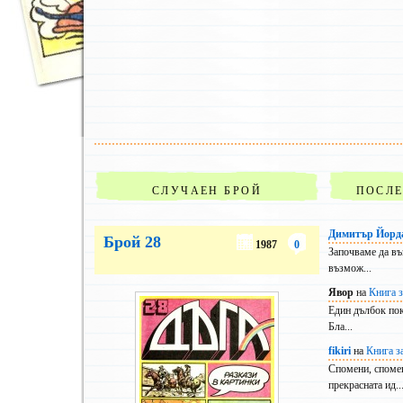
СЛУЧАЕН БРОЙ
ПОСЛ
Димитър Йорд
Брой 28
1987
0
Започваме да въ
възмож...
Явор
на
Книга з
Един дълбок покл
Бла...
fikiri
на
Книга з
Спомени, спомен
прекрасната ид..