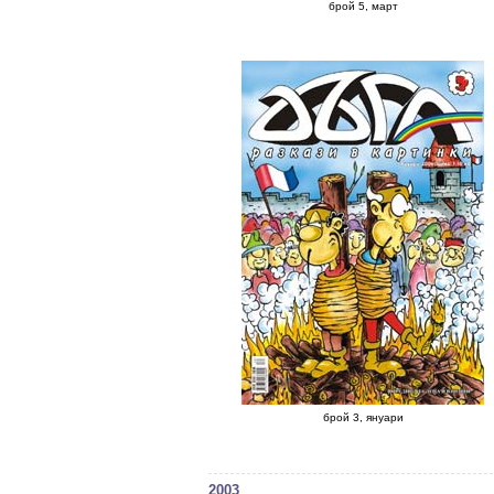
брой 5, март
брой 3, януари
2003