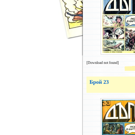
[Download not found]
Брой 23