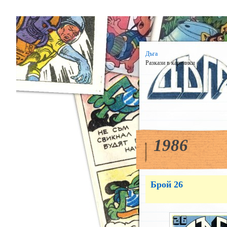
Дъга
Разкази в картинки
1986
Брой 26