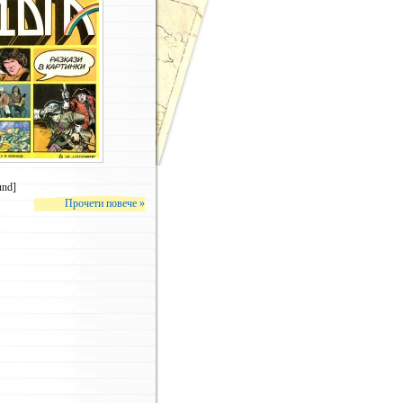
1979 (1)
збери брой –
– избери брой –
Брой 42
Брой 41
Брой 40
und]
Брой 39
Прочети повече »
Брой 38
Брой 37
Брой 36
Брой 35
Брой 34
Брой 33
Брой 32
Брой 31
Брой 30
Брой 29
Брой 28
Брой 27
Брой 26