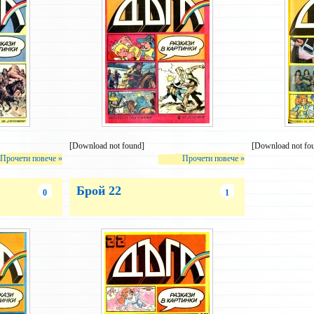
– и
[Download not found]
[Download not fo
Прочети повече »
Прочети повече »
Брой 22
0
1