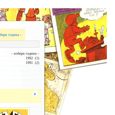
збери година –
– избери година –
1992 (1)
1991 (2)
1990 (2)
1989 (3)
1988 (5)
1987 (3)
1986 (5)
1985 (3)
0
1984 (4)
1983 (4)
1982 (4)
1981 (3)
1980 (2)