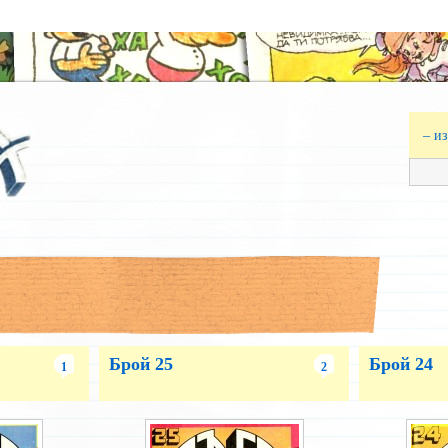
– и
Брой 25
Брой 24
1
2