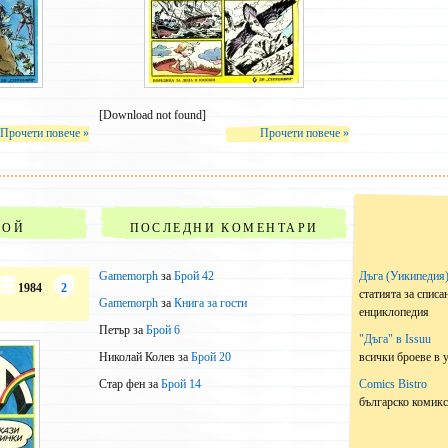
[Download not found]
Прочети повече »
Прочети повече »
РОЙ
ПОСЛЕДНИ КОМЕНТАРИ
Gamemorph
за
Брой 42
Дъга (Уикипедия
1984
2
статията за списа
Gamemorph
за
Книга за гости
енциклопедия
Петър
за
Брой 6
"Дъга" в Issuu
всички броеве в 
Николай Колев
за
Брой 20
Comics Bistro
Стар фен
за
Брой 14
българско комик