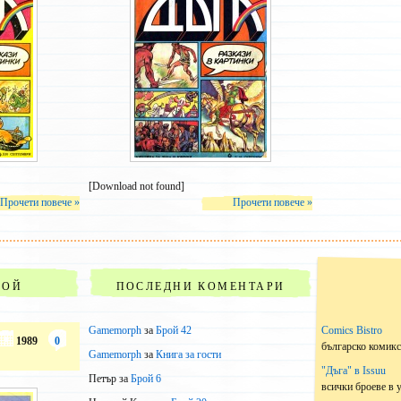
– и
[Download not found]
Прочети повече »
Прочети повече »
РОЙ
ПОСЛЕДНИ КОМЕНТАРИ
Gamemorph
за
Брой 42
Comics Bistro
1989
0
българско комик
Gamemorph
за
Книга за гости
"Дъга" в Issuu
Петър
за
Брой 6
всички броеве в 