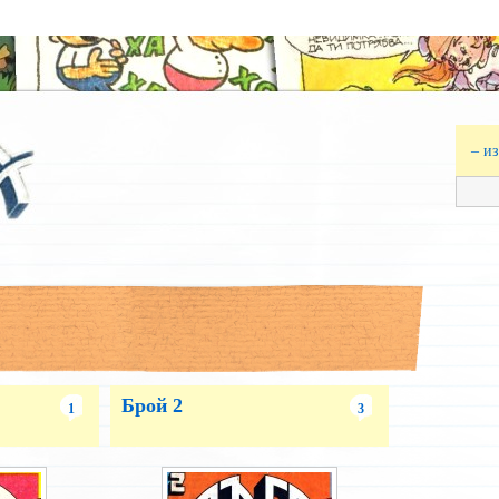
– и
Брой 2
1
3