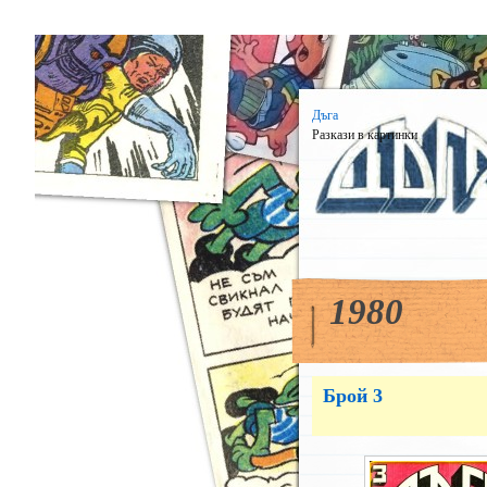
Дъга
Разкази в картинки
1980
Брой 3