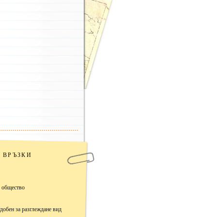
1979 (1)
збери брой –
– избери брой –
Брой 42
Брой 41
Брой 40
Брой 39
Брой 38
Брой 37
Брой 36
Брой 35
Брой 34
Брой 33
ВРЪЗКИ
Брой 32
Брой 31
Брой 30
с общество
Брой 29
Брой 28
Брой 27
удобен за разглеждане вид
Брой 26